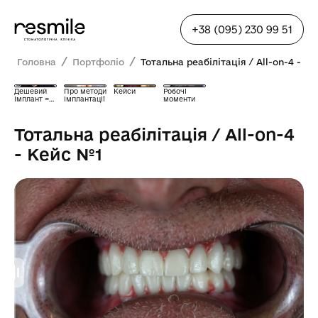
+38 (095) 230 99 51
/
/
Головна
Портфоліо
Тотальна реабілітація / All-on-4 - К
Дешевий
Про методи
Кейси
Робочі
імплант =
імплантації
моменти
біда?
Тотальна реабілітація / All-on-4
- Кейс №1