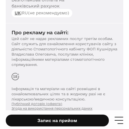
банківський рахунок
UK
|
RU
(не рекомендуємо)
Про рекламу на сайті:
Цей сайт не надає рекламних послуг третім особам.
Сайт служить для ознайомлення користувачів сайту з
діяльністю Стоматологічного кабінету ФОП Кушнірука
Владислава Олеговича, послугами клініки,
інформаційними матеріалами стоматологічного
спрямування.
Інформація та матеріали на сайті розміщені в
ознайомлювальних цілях та в жодному разі не є
лікарською/медичною консультацією.
Публічний договір (оферта)
Згода на використання персональних даних
Ліцензія
resmile.com.ua © 2026. Всі права захищені.
Запис на прийом
Розробка та просування.