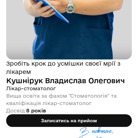
Зробіть крок до усмішки своєї мрії з
лікарем
Кушнірук Владислав Олегович
Лікар-стоматолог
Вища освіта за фахом "Стоматологія" та
кваліфікація лікар-стоматолог
Досвід
:
8 років
Записатись на прийом
З повагою,