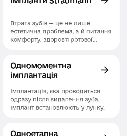
Імпланти Straumann
Втрата зубів — це не лише
естетична проблема, а й питання
комфорту, здоров’я ротової
порожнини та впевненості у
собі. Вона впливає на дикцію,
жування, форму обличчя й
Одномоментна
навіть психоемоційний стан
імплантація
людини. Добре, що сучасна
стоматологія пропонує різні
Імплантація, яка проводиться
рішення для відновлення
одразу після видалення зуба.
зубного ряду, і одне з
Імплант встановлюють у лунку.
найефективніших — імпланти
Straumann. Це дентальні
протези преміум-класу,
Одноетапна