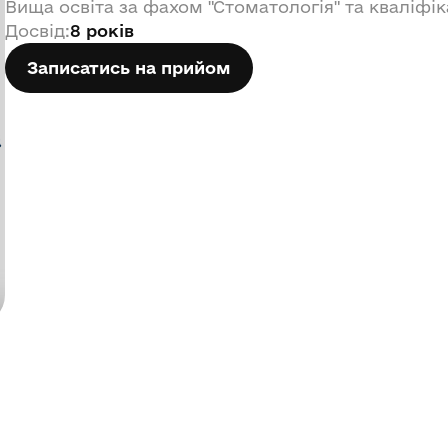
Вища освіта за фахом "Стоматологія" та кваліфі
Досвід
:
8 років
Записатись на прийом