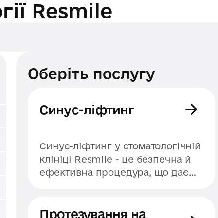
ії Resmile
Оберіть послугу
Синус-ліфтинг
Синус-ліфтинг у стоматологічній
клініці Resmile - це безпечна й
ефективна процедура, що дає
змогу відновити недостатній
обсяг кісткової тканини у
верхній щелепі. Завдяки
Протезування на