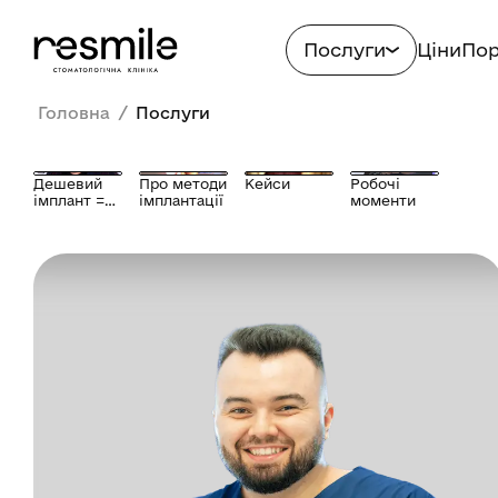
Послуги
Ціни
Пор
/
Головна
Послуги
Дешевий
Про методи
Кейси
Робочі
імплант =
імплантації
моменти
біда?