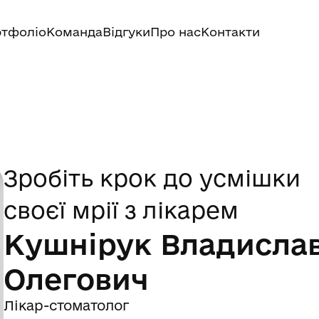
тфоліо
Команда
Відгуки
Про нас
Контакти
Зробіть крок до усмішки
своєї мрії з лікарем
Кушнірук Владисла
Олегович
Лікар-стоматолог