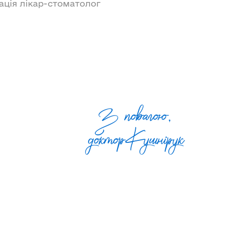
кація лікар-стоматолог
З повагою,
доктор Кушнiрук