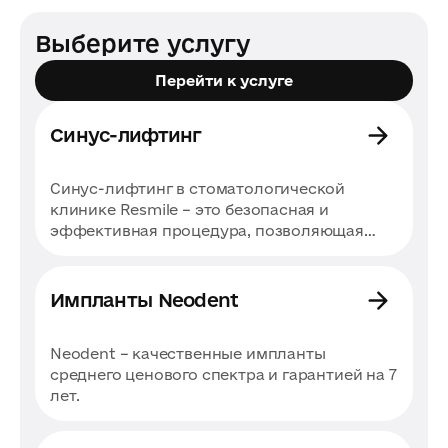
Выберите услугу
Перейти к услуге
Синус-лифтинг
Синус-лифтинг в стоматологической
клинике Resmile – это безопасная и
эффективная процедура, позволяющая
восстановить недостаточный объем
костной ткани в верхней челюсти.
Благодаря современным методам, включая
Импланты Neodent
лазерные и микрохирургические
технологии, операция проходит с
Neodent – ​​качественные импланты
минимальной травматичностью и высоким
среднего ценового спектра и гарантией на 7
уровнем комфорта для пациентов.
лет.
Квалифицированные хирурги и
индивидуальный подход гарантируют
успешный результат даже в сложных