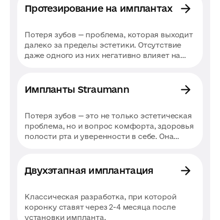
клинических случаях.
Протезирование на имплантах
Потеря зубов — проблема, которая выходит
далеко за пределы эстетики. Отсутствие
даже одного из них негативно влияет на
жевательную функцию, дикцию,
пропорции лица и состояние костной
ткани. К сожалению, зубы не
Импланты Straumann
восстанавливаются естественным путем.
Однако есть и хорошая новость.
Потеря зубов — это не только эстетическая
Современная стоматология предлагает
проблема, но и вопрос комфорта, здоровья
несколько вариантов решения этой
полости рта и уверенности в себе. Она
проблемы, и одним из самых эффективных
влияет на дикцию, жевание, форму лица и
считается протезирование на имплантатах.
даже психоэмоциональное состояние
Это современный метод восстановления
человека. Хорошо, что современная
зубов, когда в челюстную кость вживляют
Двухэтапная имплантация
стоматология предлагает различные
титановый имплант (искусственный
решения для восстановления зубного ряда,
корень), на который затем устанавливают
Классическая разработка, при которой
и одно из самых эффективных — импланты
коронку, мост или другой протез,
коронку ставят через 2-4 месяца после
Straumann. Это дентальные протезы
воспроизводящий форму, цвет и анатомию
установки импланта.
премиум-класса, изготовленные из