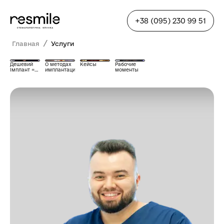
+38 (095) 230 99 51
/
Главная
Услуги
Дешевий
О методах
Кейсы
Рабочие
імплант =
имплантации
моменты
біда?