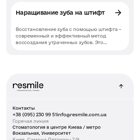
связанных с отторжением или
повреждением зубного импланта. Мы
Наращивание зуба на штифт
используем передовые технологии и
обеспечиваем пациентам безопасное и
Восстановление зуба с помощью штифта –
комфортное лечение в Киеве.
современный и эффективный метод
воссоздания утраченных зубов. Это
сочетание последних достижений
стоматологии, высококачественных
прочных материалов и профессионализма
врачей. Рассказываем о ключевых аспектах
процедуры наращивания зуба на штифт,
преимуществах и недостатках данной
методики, чтобы вы вместе с лечащим
врачом могли принять правильное
решение.
Контакты
+38 (095) 230 99 51
info@resmile.com.ua
Горячая линия
Стоматология в центре Киева / метро
Вокзальная, Университет
Киев, Симона Петлюры 7/9