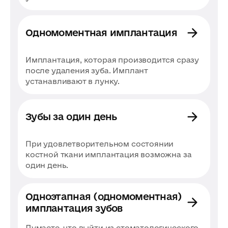
натурального зуба. Благодаря этому
высокотехнологичного сплава Roxolid® и
удается решить сразу две задачи —
покрытые биоактивной поверхностью
восстановить функцию зубного ряда и его
SLActive®. Благодаря уникальным
Одномоментная имплантация
эстетику.
свойствам и клинически подтвержденной
эффективности импланты Straumann стали
Имплантация, которая производится сразу
золотым стандартом в стоматологии.
после удаления зуба. Имплант
Именно поэтому они являются выбором
устанавливают в лунку.
номер один среди пациентов клиники
Resmile.
Зубы за один день
При удовлетворительном состоянии
костной ткани имплантация возможна за
один день.
Одноэтапная (одномоментная)
имплантация зубов
Думаете, что выйти из стоматологического