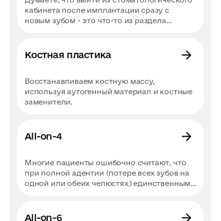
кабинета после имплантации сразу с
новым зубом - это что-то из раздела
фантастики? На самом деле это
реальность, которая стала возможной
благодаря одноэтапной, или, как ее еще
Костная пластика
называют, экспресс-имплантации. Суть
этого метода заключается в установке
Восстанавливаем костную массу,
импланта и временной коронки за один
используя аутогенный материал и костные
визит к стоматологу. А это значит, что
заменители.
пациенту не нужно ждать несколько
месяцев для приживления импланта, как в
случае с классическим двухэтапным
методом. Это не только удобно и
All-on-4
эстетично. Это еще и позволяет сохранить
естественную анатомию десны и объем
Многие пациенты ошибочно считают, что
костной ткани из-за ее немедленной
при полной адентии (потере всех зубов на
нагрузки.
одной или обеих челюстях) единственным
выходом является установка съемного
пластикового протеза или имплантов под
каждый зуб. На самом деле современная
All-on-6