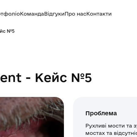
тфоліо
Команда
Відгуки
Про нас
Контакти
ейс №5
ent - Кейс №5
Проблема
Рухливі мости та 
мостах та відсутні