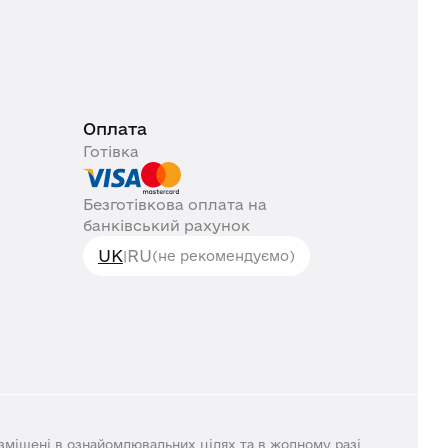
Оплата
Готівка
Безготівкова оплата на
банківський рахунок
UK
RU
|
(не рекомендуємо)
озміщені в ознайомлювальних цілях та в жодному разі