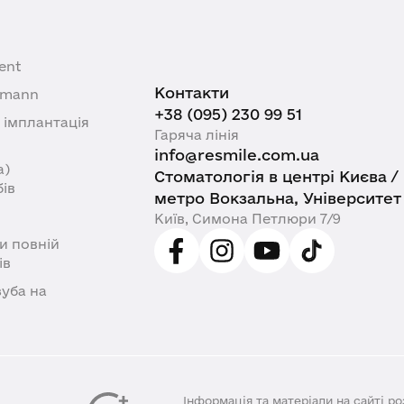
ent
Контакти
umann
+38 (095) 230 99 51
імплантація
Гаряча лінія
info@resmile.com.ua
а)
Стоматологія в центрі Києва /
бів
метро Вокзальна, Університет
Київ, Симона Петлюри 7/9
и повній
ів
уба на
Інформація та матеріали на сайті р