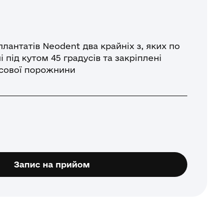
плантатів Neodent два крайніх з, яких по
і під кутом 45 градусів та закріплені
осової порожнини
Запис на прийом