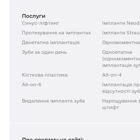
Послуги
Синус-ліфтинг
Імпланти Neod
Протезування на імплантах
Імпланти Stra
Двоетапна імплантація
Одномоментна 
Зуби за один день
Одноетапна
(одномоментн
імплантація зу
Кісткова пластика
All-on-4
All-on-6
Імплантація пр
відсутності зуб
Видалення імпланта зуба
Нарощування з
штифт
Про рекламу на сайті: