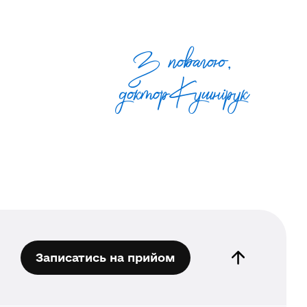
З повагою,
доктор Кушнiрук
Записатись на прийом