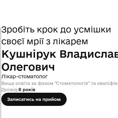
Зробіть крок до усмішки
2
4
своєї мрії з лікарем
Кушнірук Владисла
Олегович
Лікар-стоматолог
Вища освіта за фахом "Стоматологія" та кваліфі
Досвід
:
8 років
Записатись на прийом