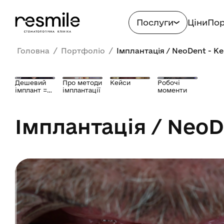
Послуги
Ціни
Пор
/
/
Головна
Портфоліо
Імплантація / NeoDent - К
Дешевий
Про методи
Кейси
Робочі
імплант =
імплантації
моменти
біда?
Імплантація / NeoD