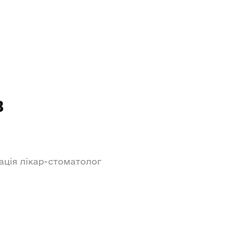
в
кація лікар-стоматолог