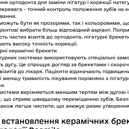
ння ортодонта для заміни лігатур і корекції натягу
перевага - точний контроль положення зубів на 
ування.
можуть бути як прозорими, так і кольоровими, щ
ієнтові вибрати більш відповідний варіант. Попр
сть частих візитів до ортодонта, лігатурні брекет
ють високу точність корекції.
рні керамічні брекети
турних системах використовують спеціальні замо
ь дугу. Це спрощує догляд за брекетами і скороч
 візитів до лікаря. Пацієнти відзначають підвищен
 меншу тривалість лікування порівняно з лігату
и.
системи вирізняється меншим тертям між дугою і
, що сприяє швидшому переміщенню зубів. Безлі
також легше чистити, що знижує ризик утворення
 встановлення керамічних брек