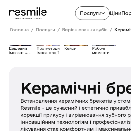
Послуги
Ціни
Пор
/
/
/
Головна
Послуги
Вирівнювання зубів
Керамі
Дешевий
Про методи
Кейси
Робочі
імплант =
імплантації
моменти
біда?
Керамічні бр
Встановлення керамічних брекетів у стома
Resmile - це сучасний і естетично приваб
корекції прикусу і вирівнювання зубного р
інноваційним технологіям і професіоналіз
лікування стає комфортним і максималь