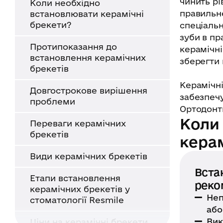
чинить рі
Коли необхідно
правильн
встановлювати керамічні
брекети?
спеціальн
зуби в пр
Протипоказання до
керамічні
встановлення керамічних
зберегти 
брекетів
Керамічні
Довгострокове вирішення
забезпечу
проблеми
Ортодонти
Коли
Переваги керамічних
брекетів
керам
Види керамічних брекетів
Вста
Етапи встановлення
реко
керамічних брекетів у
Неп
стоматології Resmile
або
Вик
Ціни на керамічні брекети