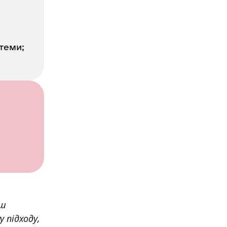
стеми;
ьш
 підходу,