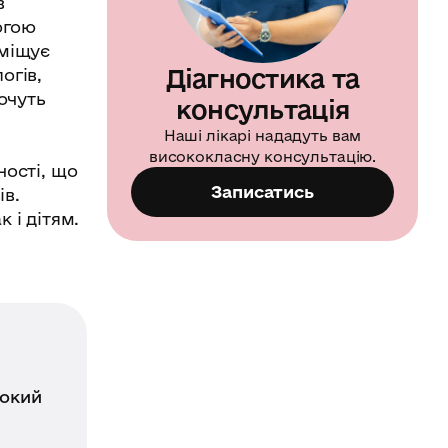
в
огою
еміщує
Діагностика та
огів,
хочуть
консультація
Наші лікарі нададуть вам
висококласну консультацію.
ності, що
Записатись
ів.
 і дітям.
бокий