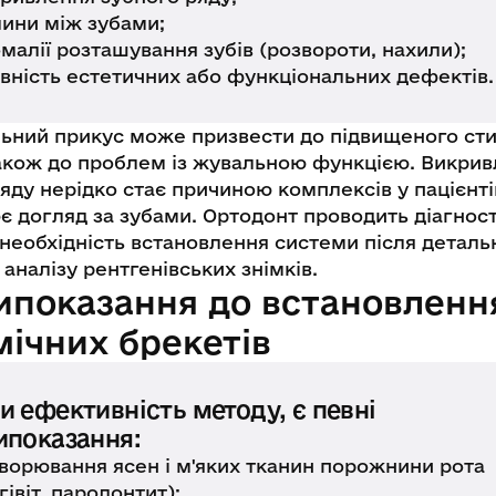
ини між зубами;
малії розташування зубів (розвороти, нахили);
вність естетичних або функціональних дефектів.
ьний прикус може призвести до підвищеного ст
 також до проблем із жувальною функцією. Викри
яду нерідко стає причиною комплексів у пацієнтів
 догляд за зубами. Ортодонт проводить діагност
 необхідність встановлення системи після деталь
 аналізу рентгенівських знімків.
ипоказання до встановленн
мічних брекетів
и ефективність методу, є певні
ипоказання:
ворювання ясен і м'яких тканин порожнини рота
нгівіт, пародонтит);