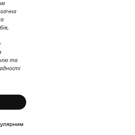
им
огічна
на
бів,
и
а
болю та
ладності
опулярним