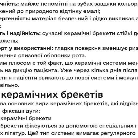
чність:
майже непомітні на зубах завдяки кольор
ений до природного відтінку емалі;
ергенність:
матеріал безпечний і рідко викликає 
;
ь і надійність:
сучасні керамічні брекети стійкі д
ажень;
т у використанні:
гладка поверхня зменшує ри
нення слизової оболонки рота.
им плюсом є той факт, що керамічні системи ме
 на дикцію пацієнта. Уже через кілька днів після
ення пацієнти звикають до нової системи і можут
вільно.
 керамічних брекетів
ва основних види керамічних брекетів, які відрі
фіксації дуги:
 керамічні брекети
і брекети фіксуються за допомогою спеціальних 
х лігатур. Цей тип системи вимагає регулярного