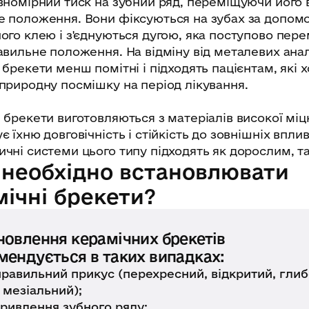
вномірний тиск на зубний ряд, переміщуючи його 
е положення. Вони фіксуються на зубах за допом
ого клею і з'єднуються дугою, яка поступово пер
авильне положення. На відміну від металевих анал
 брекети менш помітні і підходять пацієнтам, які 
природну посмішку на період лікування.
 брекети виготовляються з матеріалів високої міц
є їхню довговічність і стійкість до зовнішніх вплив
чні системи цього типу підходять як дорослим, так
 необхідно встановлювати
ічні брекети?
новлення керамічних брекетів
мендується в таких випадках:
равильний прикус (перехресний, відкритий, гли
 мезіальний);
ривлення зубного ряду;