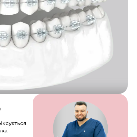
я
іксується
яка