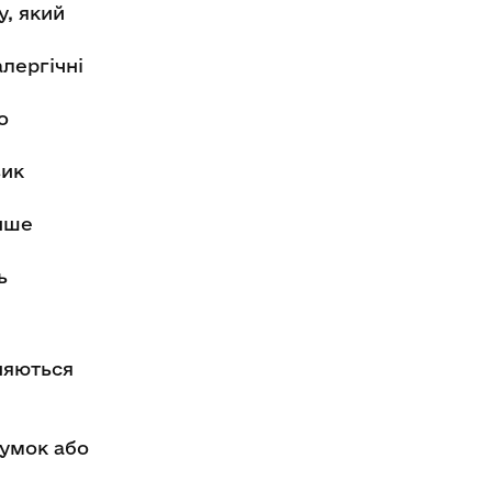
у, який
алергічні
о
зик
нше
ь
зняються
гумок або