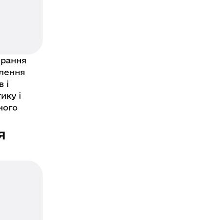
ирання
влення
 і
ику і
ного
я