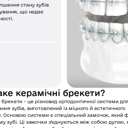
іпшення стану зубів
кування, що надає
ності.
аке керамічні брекети?
 брекети - це різновид ортодонтичної системи дл
ння зубів, виготовлений із міцного й естетичного
. Основою системи є спеціальний замочок, який ф
у зубі. Ці замочки з'єднуються між собою дугою, 