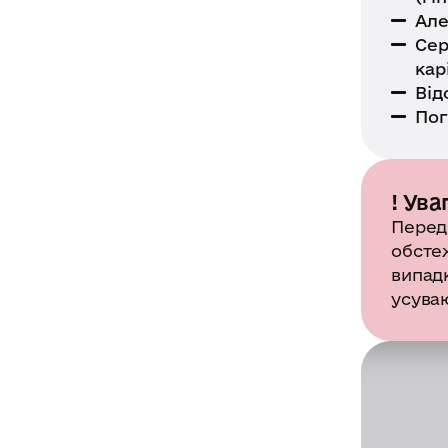
Але
Сер
кар
Від
Пог
! Ува
Перед
обсте
випад
усуваю