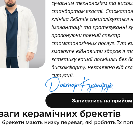
сучасним технологіям та висок
стандартам якості. Стоматол
клініка ReSmile спеціалізується 
імплантації та протезуванні зу
пропонуючи повний спектр
стоматологічних послуг. Тут в
зможете відновити здоров'я т
естетику вашої посмішки без 
дискомфорту, незалежно від ск
ситуації.
Доктор Кушнiрук
Записатись на прийом
ваги керамічних брекетів
 брекети мають низку переваг, які роблять їх п