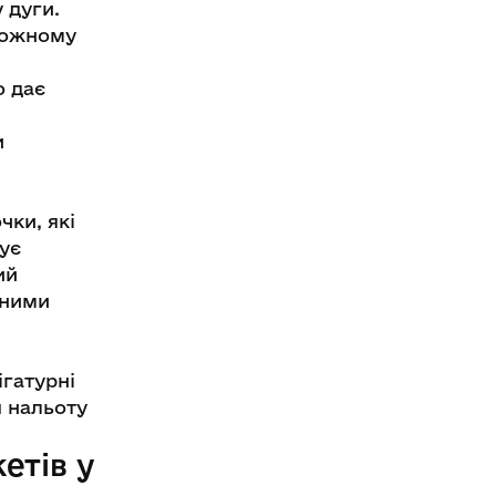
 дуги.
кожному
о дає
и
и
чки, які
ує
ий
рними
гатурні
 нальоту
етів у