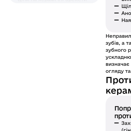
в Києві в стоматології
Щіл
Resmile
Ано
Ная
Рекомендації після
встановлення керамічних
Неправил
брекетів
зубів, а
зубного р
Поширені запитання
ускладнює
визначає
огляду та
Прот
кера
Попр
прот
Зах
(гі