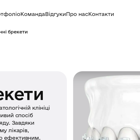
тфоліо
Команда
Відгуки
Про нас
Контакти
чні брекети
екети
тологічній клініці
ливий спосіб
яду. Завдяки
му лікарів,
но ефективним.