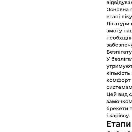
відвідува
Основна 
етапі лік
Лігатури 
змогу пац
необхідні
забезпечу
Безлігату
У безліга
утримуют
кількість
комфорт і
системам
Цей вид 
замочком
брекети 
і карієсу.
Етапи