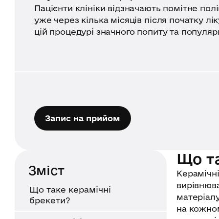
Пацієнти клініки відзначають помітне пол
уже через кілька місяців після початку лі
цій процедурі значного попиту та популяр
Запис на прийом
Що т
Зміст
Керамічні
вирівнюва
Що таке керамічні
матеріалу
брекети?
на кожном