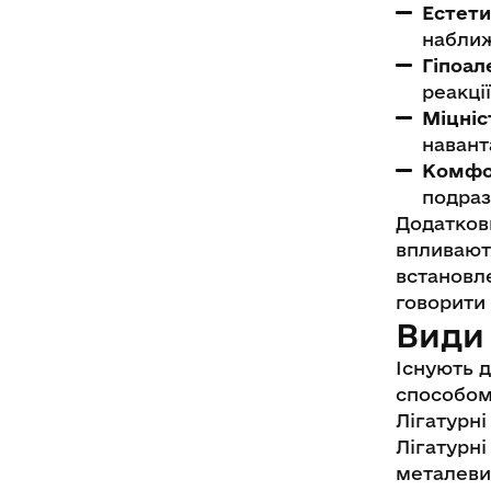
Естети
наближ
Гіпоал
реакції
Міцніст
навант
Комфор
подраз
Додатков
впливають
встановл
говорити 
Види
Існують д
способом 
Лігатурні
Лігатурн
металеви