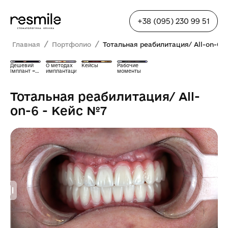
+38 (095) 230 99 51
/
/
Главная
Портфолио
Тотальная реабилитация/ All-on-6 
Дешевий
О методах
Кейсы
Рабочие
імплант =
имплантации
моменты
біда?
Тотальная реабилитация/ All-
on-6 - Кейс №7