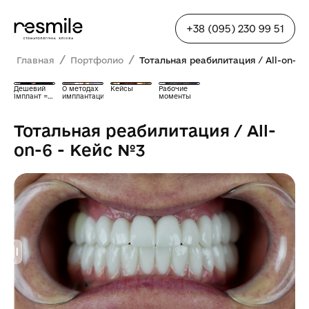
+38 (095) 230 99 51
/
/
Главная
Портфолио
Тотальная реабилитация / All-on-6 
Дешевий
О методах
Кейсы
Рабочие
імплант =
имплантации
моменты
біда?
Тотальная реабилитация / All-
on-6 - Кейс №3