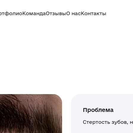
ртфолио
Команда
Отзывы
О нас
Контакты
Проблема
Стертость зубов,