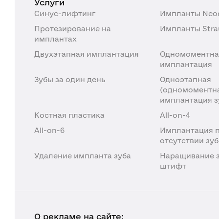
Услуги
Синус-лифтинг
Импланты Neo
Протезирование на
Импланты Str
имплантах
Двухэтапная имплантация
Одномоментна
имплантация
Зубы за один день
Одноэтапная
(одномоментн
имплантация з
Костная пластика
All-on-4
All-on-6
Имплантация 
отсутствии зу
Удаление импланта зуба
Наращивание з
штифт
О рекламе на сайте: