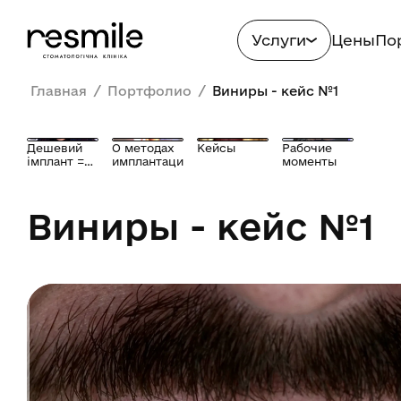
Услуги
Цены
По
/
/
Главная
Портфолио
Виниры - кейс №1
Дешевий
О методах
Кейсы
Рабочие
імплант =
имплантации
моменты
біда?
Виниры - кейс №1