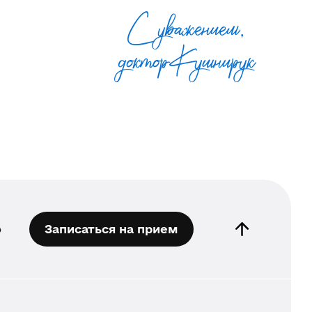
С уважением,
доктор Кушнирук
о
Записаться на прием