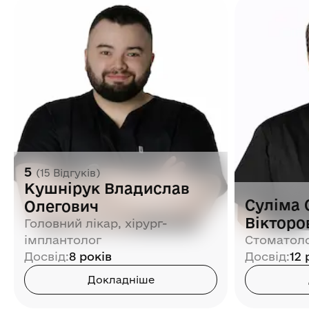
5
(
15
Відгуків
)
Кушнірук Владислав
Суліма 
Олегович
Вікторо
Головний лікар, хірург-
імплантолог
Стоматол
Досвід
:
8 років
Досвід
:
12 
Докладніше