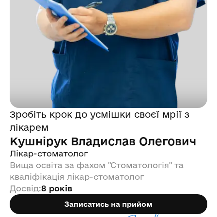
Зробіть крок до усмішки своєї мрії з
лікарем
Кушнірук Владислав Олегович
Лікар-стоматолог
Вища освіта за фахом "Стоматологія" та
кваліфікація лікар-стоматолог
Досвід
:
8 років
Записатись на прийом