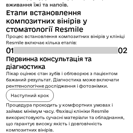
вживання їжі та напоїв.
Етапи встановлення
композитних вінірів у
стоматології Resmile
Процес встановлення композитних вінірів у клініці
Resmile включає кілька етапів:
01
02
Первинна консультація та
П
діагностика
Ем
ко
Лікар оцінює стан зубів і обговорює з пацієнтом
ви
бажаний результат. Діагностика може включати
адг
рентгенологічне дослідження і фотознімки.
Наступний крок
Процедура проходить у комфортних умовах і
займає мінімум часу. Фахівці клініки Resmile
використовують сучасні матеріали та обладнання,
що гарантує високу якість і довговічність
композитних вінірів.