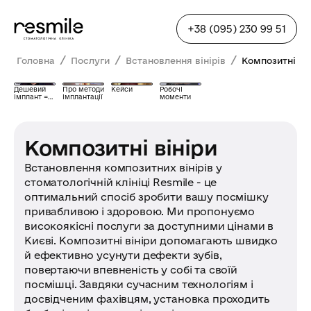
+38 (095) 230 99 51
/
/
/
Головна
Послуги
Встановлення вінірів
Композитні ві
Дешевий
Про методи
Кейси
Робочі
імплант =
імплантації
моменти
біда?
Композитні вініри
Встановлення композитних вінірів у
стоматологічній клініці Resmile - це
оптимальний спосіб зробити вашу посмішку
привабливою і здоровою. Ми пропонуємо
високоякісні послуги за доступними цінами в
Києві. Композитні вініри допомагають швидко
й ефективно усунути дефекти зубів,
повертаючи впевненість у собі та своїй
посмішці. Завдяки сучасним технологіям і
досвідченим фахівцям, установка проходить