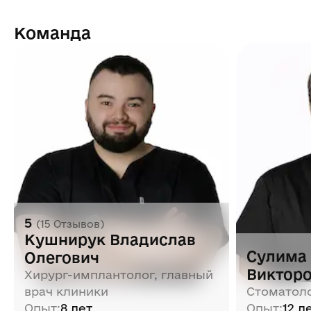
Команда
5
(
15
Отзывов
)
Кушнирук Владислав
Сулима
Олегович
Виктор
Хирург-имплантолог, главный
врач клиники
Стоматол
Опыт
:
8 лет
Опыт
:
12 л