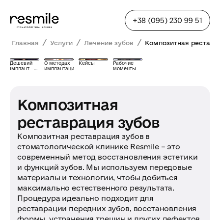
+38 (095) 230 99 51
/
/
/
Главная
Услуги
Лечение зубов
Композитная реставр
Дешевий
О методах
Кейсы
Рабочие
імплант =
имплантации
моменты
біда?
Композитная
реставрация зубов
Композитная реставрация зубов в
стоматологической клинике Resmile – это
современный метод восстановления эстетики
и функций зубов. Мы используем передовые
материалы и технологии, чтобы добиться
максимально естественного результата.
Процедура идеально подходит для
реставрации передних зубов, восстановления
формы, устранения трещин и других дефектов.